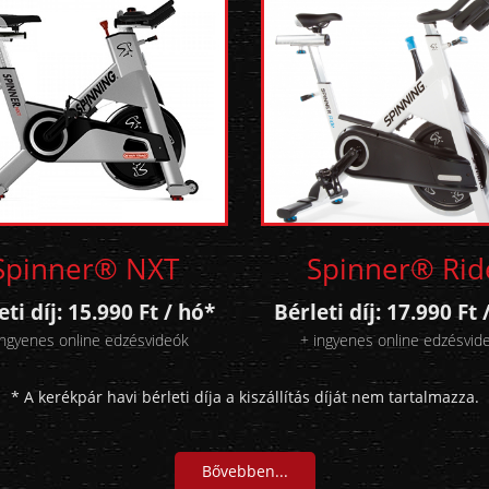
Spinner® NXT
Spinner® Rid
eti díj: 15.990 Ft / hó*
Bérleti díj: 17.990 Ft 
ingyenes online edzésvideók
+ ingyenes online edzésvid
* A kerékpár havi bérleti díja a kiszállítás díját nem tartalmazza.
Bővebben...