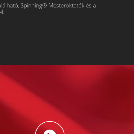
alálható, Spinning® Mesteroktatók és a
l.