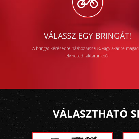
VÁLASSZ EGY BRINGÁT!
A bringát kérésedre házhoz visszük, vagy akár te magad 
elviheted raktárunkból.
VÁLASZTHATÓ S