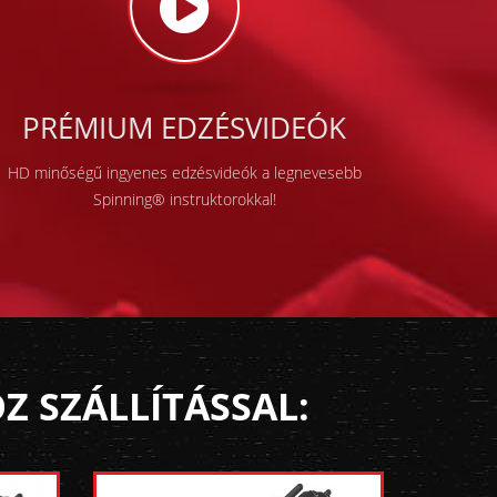
PRÉMIUM EDZÉSVIDEÓK
HD minőségű ingyenes edzésvideók a legnevesebb
Spinning® instruktorokkal!
 SZÁLLÍTÁSSAL: