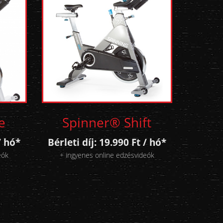
e
Spinner® Shift
/ hó*
Bérleti díj: 19.990 Ft / hó*
eók
+ ingyenes online edzésvideók