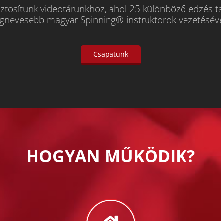
ztosítunk videotárunkhoz, ahol 25 különböző edzés t
egnevesebb magyar Spinning® instruktorok vezetéséve
Csapatunk
HOGYAN MŰKÖDIK?