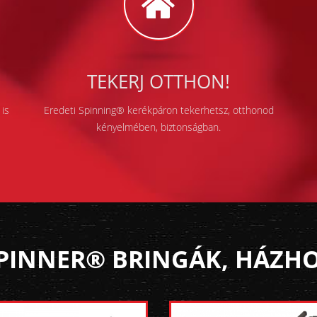
TEKERJ OTTHON!
is
Eredeti Spinning® kerékpáron tekerhetsz, otthonod
kényelmében, biztonságban.
PINNER® BRINGÁK, HÁZHOZ