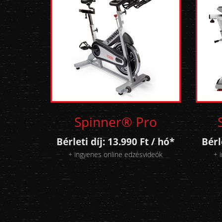
Spinner® Pro
Bérleti díj: 13.990 Ft / hó*
Bérl
+ ingyenes online edzésvideók
+ 