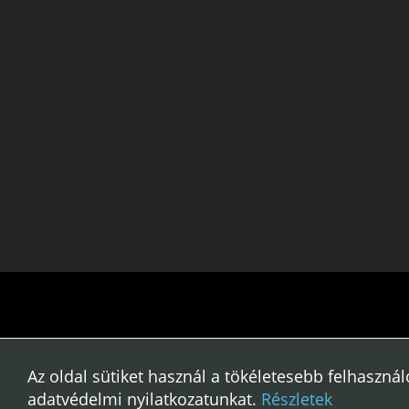
Az oldal sütiket használ a tökéletese
Az oldal sütiket használ a tökéletesebb felhaszn
adatvédelmi nyilatkozatunkat.
Részletek