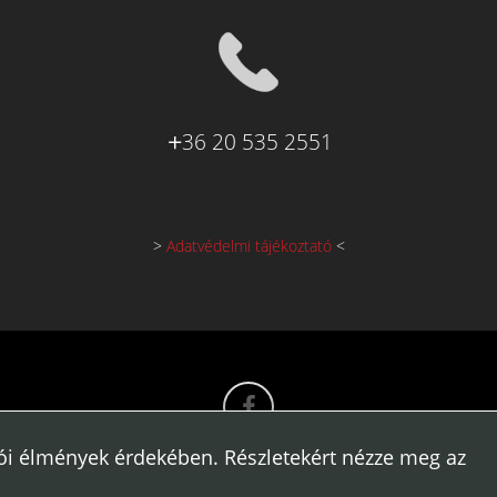
36 20 535 2551
>
Adatvédelmi tájékoztató
<
bb felhasználói élmények érdekében. Részletekért nézze meg az adatvéde
álói élmények érdekében. Részletekért nézze meg az
Copyrights 2020 – tekerjotthon.hu