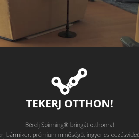
TEKERJ OTTHON!
Bérelj Spinning® bringát otthonra!
erj bármikor, prémium minőségű, ingyenes edzésvideó