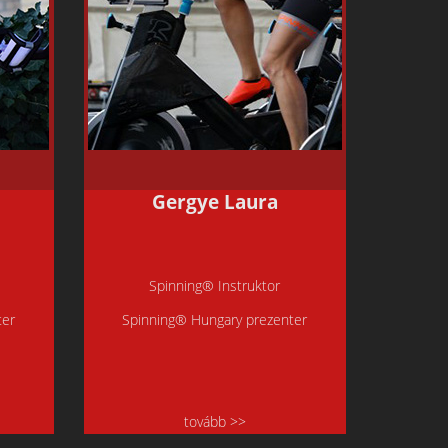
Gergye Laura
Spinning® Instruktor
ter
Spinning® Hungary prezenter
tovább >>