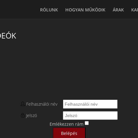
RÓLUNK
HOGYAN MŰKÖDIK
ÁRAK
KA
DEÓK
Felhasználói név
Jelszó
Emlékezzen rám
Belépés